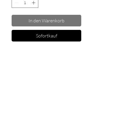
In den Warenkorb
Sofortkauf
Du möchtest deine Performanance
bei der VerticalArts Show auch in
geilen Bildern festgehalten
bekommen?
Impressum
Datenschutz