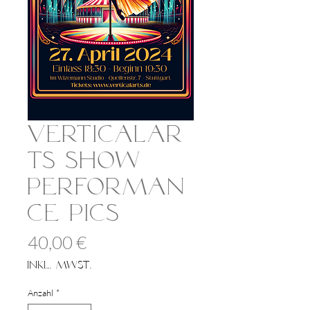
VerticalAr
ts Show
Performan
ce Pics
Preis
40,00 €
inkl. MwSt.
Anzahl
*