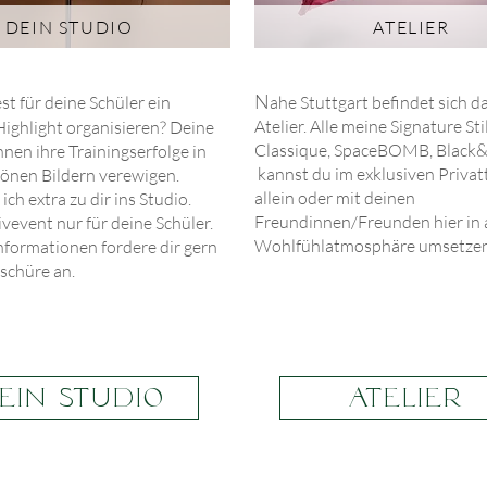
DEIN STUDIO
ATELIER
N
t für deine Schüler ein
ahe Stuttgart befindet sich 
Atelier. Alle meine Signature Sti
Highlight
organisieren? Deine
Classique, SpaceBOMB, Black
nen ihre Trainingserfolge in
kannst du im exklusiven Priva
nen Bildern verewigen.
allein oder mit deinen
 ich extra zu dir ins Studio.
Freundinnen/Freunden hier in 
vevent nur für deine Schüler.
Wohlfühlatmosphäre umsetze
nformationen fordere dir gern
oschüre an.
EIN STUDIO
Atelier