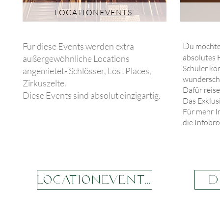
LOCATIONEVENTS
D
Für diese Events werden extra
u möchtes
absolutes 
außergewöhnliche Locations
Schüler kön
angemietet- Schlösser, Lost Places,
wunderschö
Zirkuszelte.
Dafür reise
Diese Events sind absolut einzigartig.
Das Exklusi
Für mehr I
die Infobr
Locationevents
D