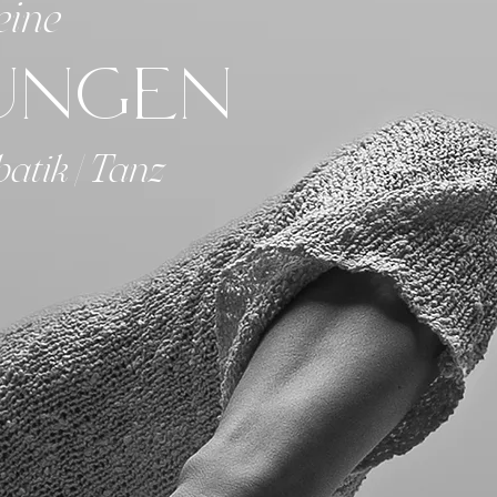
eine
tungen
batik | Tanz