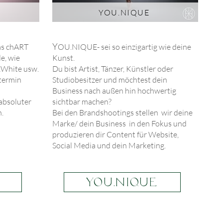
YOU.NIQUE
Y
das chART
OU.NIQUE- sei so einzigartig wie deine
le, wie
Kunst.
&White usw.
Du bist Artist, Tänzer, Künstler oder
ttermin
Studiobesitzer und möchtest dein
Business nach außen hin hochwertig
absoluter
sichtbar machen?
n.
Bei den Brandshootings stellen wir deine
Marke/ dein Business in den Fokus und
produzieren dir Content für Website,
Social Media und dein Marketing.
YOU.NIQUE