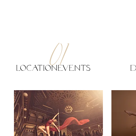
01
Locationevents
D