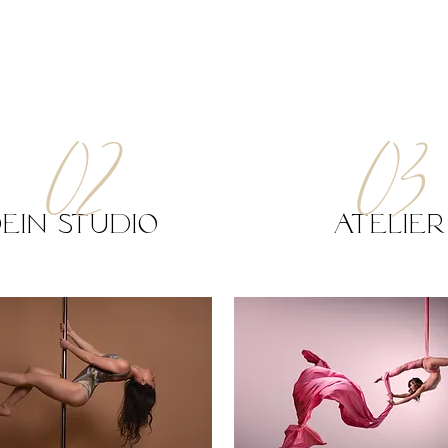
02
03
EIn studio
Atelier