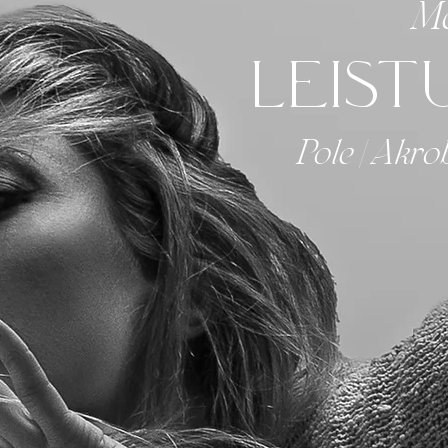
M
Leis
Pole | Akro