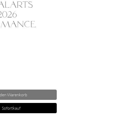
alArts
026
rmance
s
 den Warenkorb
Sofortkauf