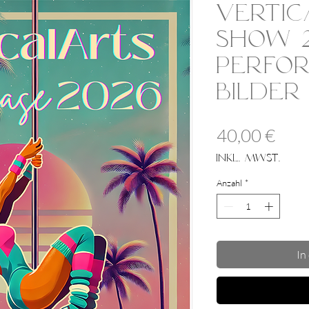
Vertic
Show 2
Perfo
Bilder
Prei
40,00 €
inkl. MwSt.
Anzahl
*
In